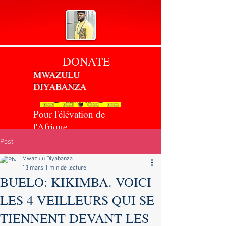
DONATE
MWAZULU
DIYABANZA
Pour l'élévation de
l'Afrique
Post
Mwazulu Diyabanza
13 mars
1 min de lecture
BUELO: KIKIMBA. VOICI
LES 4 VEILLEURS QUI SE
TIENNENT DEVANT LES